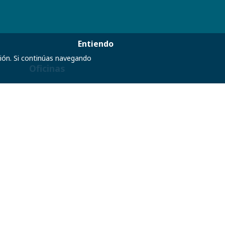
Entiendo
ción. Si continúas navegando
Oficinas
Andrés Bello #45 Col. Chapultepec
Polanco C.P. 11560 México D.F.
Política de Cookies
Términos y Condiciones