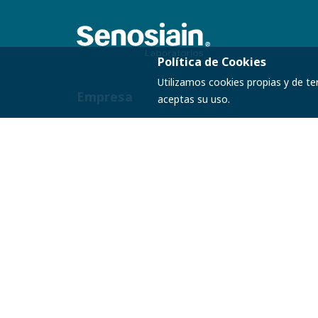
Política de Cookies
Utilizamos cookies propias y de te
Empresa
aceptas su uso.
Inicio
¿Quiéne
Productos
Investig
Webinars
Contact
© Laboratorios Senosiain S.A. de C.V., 2021.