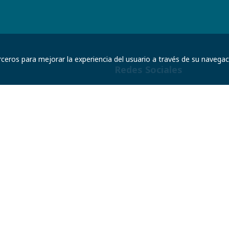
rceros para mejorar la experiencia del usuario a través de su navega
Redes Sociales
s somos?
ación & Noticias
o
Política de Privacidad