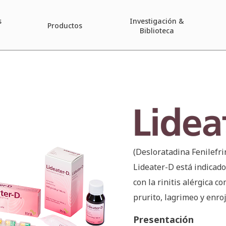
s
Investigación &
Productos
Biblioteca
Lideate
(Desloratadina Fenilefri
Lideater-D está indicado
con la rinitis alérgica c
prurito, lagrimeo y enroj
Presentación