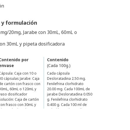
ón
 y formulación
.5mg/20mg, Jarabe con 30mL, 60mL o
con 30mL y pipeta dosificadora
Contenido por
Contenido
envase
(Cada 100g.)
Cápsula: Caja con 10 o
Cada cápsula
30 cápsulas Jarabe: Caja
Desloratadina 2.50 mg.
de cartón con frasco con
Fenilefrina clorhidrato
30mL, 60mL o 120mL y
20.00 mg. Cada 100mL de
vaso dosificador
jarabe Desloratadina 0.050
Solución: Caja de cartón
g. Fenilefrina clorhidrato
con frasco con 30mL y
0.400 g. Cada 100 ml de
pipeta dosificadora
solución Desloratadina
0.050 g. Fenilefrina
clorhidrato 0.200 g.