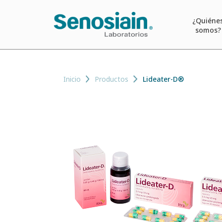
¿Quiéne
somos?
Inicio
Productos
Lideater-D®