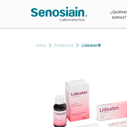
¿Quiéne
somos?
Inicio
Productos
Lideater®