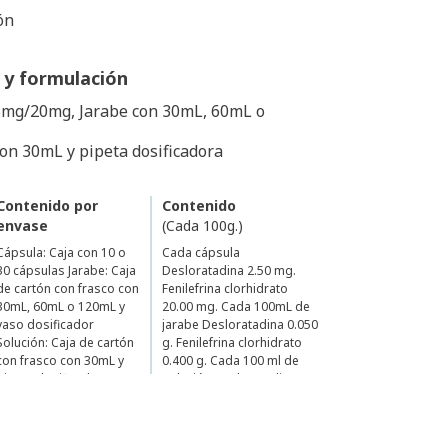
ón
 y formulación
.5mg/20mg, Jarabe con 30mL, 60mL o
con 30mL y pipeta dosificadora
Contenido por
Contenido
envase
(Cada 100g.)
Cápsula: Caja con 10 o
Cada cápsula
30 cápsulas Jarabe: Caja
Desloratadina 2.50 mg.
de cartón con frasco con
Fenilefrina clorhidrato
30mL, 60mL o 120mL y
20.00 mg. Cada 100mL de
vaso dosificador
jarabe Desloratadina 0.050
Solución: Caja de cartón
g. Fenilefrina clorhidrato
con frasco con 30mL y
0.400 g. Cada 100 ml de
pipeta dosificadora
solución Desloratadina
0.050 g. Fenilefrina
clorhidrato 0.200 g.