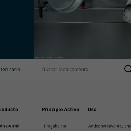
eterinaria
roducto
Principio Activo
Uso
Viravir®
Pregabalina
Anticonvulsivante, ansi