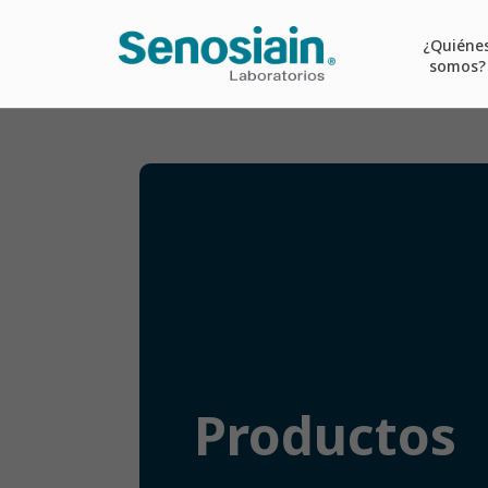
¿Quiéne
somos?
Productos