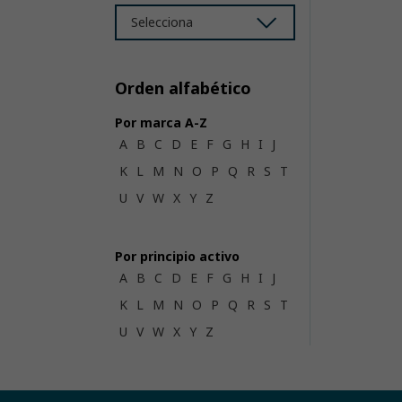
Selecciona
Orden alfabético
Por marca A-Z
A
B
C
D
E
F
G
H
I
J
K
L
M
N
O
P
Q
R
S
T
U
V
W
X
Y
Z
Por principio activo
A
B
C
D
E
F
G
H
I
J
K
L
M
N
O
P
Q
R
S
T
U
V
W
X
Y
Z