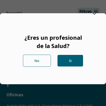
Filtros
Enroxil®
Principio Activo
Enrofloxacina
Antimicrobiano de amplio
¿Eres un profesional
Uso
espectro y micoplasmicida.
de la Salud?
Tabletas, solución
Presentaciones
inyectable y solución oral.
No
Si
Ver mas
Redes Sociales
Oficinas
Andrés Bello #45 Col. Chapultepec Polanco C.P. 11560