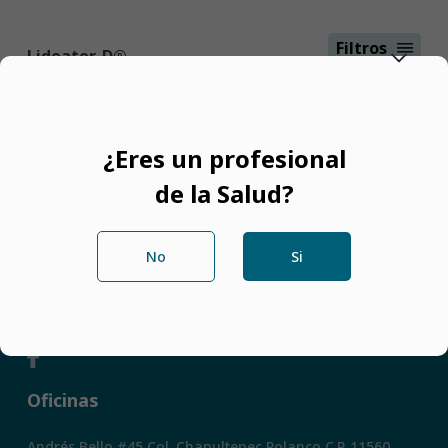
Filtros
Lideater-D®
Principio Activo
Desloratadina Fenilefrina
Lideater-D está indicado
¿Eres un profesional
para el alivio de los
de la Salud?
síntomas asociados con la
rinitis alérgica como
Uso
estornudos, rinorrea,
No
Si
congestión, prurito,
lagrimeo y enrojecimiento
Redes Sociales
de los ojos.
Presentaciones
Cápsula, Jarabe y Solución
Oficinas
Ver mas
Andrés Bello #45 Col. Chapultepec Polanco C.P. 11560