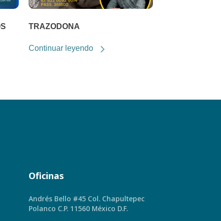
OS
TRAZODONA
Continuar leyendo
Oficinas
Andrés Bello #45 Col. Chapultepec
Polanco C.P. 11560 México D.F.