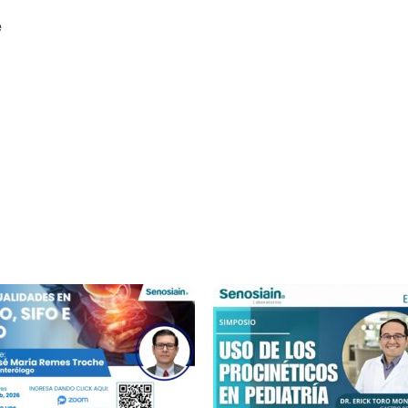
Dr. José María Remes Troche
e