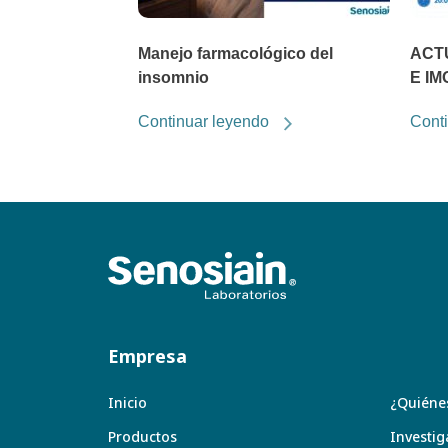
Manejo farmacológico del
ACTU
insomnio
E IM
Continuar leyendo
Cont
Empresa
Inicio
¿Quiéne
Productos
Investig