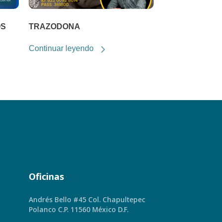
OS
TRAZODONA
Continuar leyendo
Oficinas
Andrés Bello #45 Col. Chapultepec
Polanco C.P. 11560 México D.F.