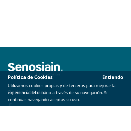
Política de Cookies
Entiendo
Utilizamos cookies propias y de terceros para mejorar la
Redes Sociales
experiencia del usuario a través de su navegación. Si
continúas navegando aceptas su uso.
Oficinas