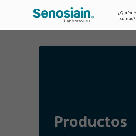
¿Quiéne
somos?
Productos