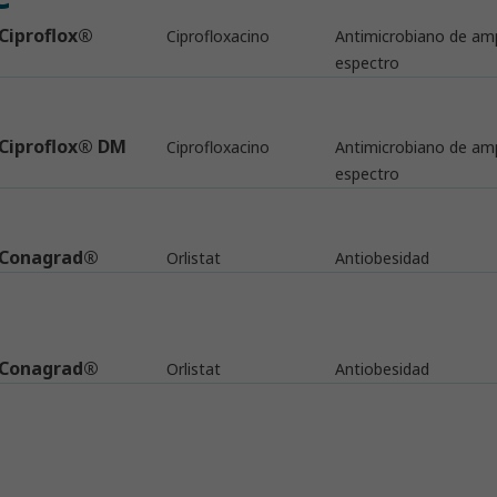
Ciproflox®
Ciprofloxacino
Antimicrobiano de amp
espectro
Ciproflox® DM
Ciprofloxacino
Antimicrobiano de amp
espectro
Conagrad®
Orlistat
Antiobesidad
Conagrad®
Orlistat
Antiobesidad