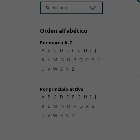
Selecciona
Orden alfabético
Por marca A-Z
A
B
C
D
E
F
G
H
I
J
K
L
M
N
O
P
Q
R
S
T
U
V
W
X
Y
Z
Por principio activo
A
B
C
D
E
F
G
H
I
J
K
L
M
N
O
P
Q
R
S
T
U
V
W
X
Y
Z