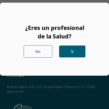
Filtros
¿Eres un profesional
de la Salud?
No
Si
Redes Sociales
Oficinas
Andrés Bello #45 Col. Chapultepec Polanco C.P. 11560
México D.F.