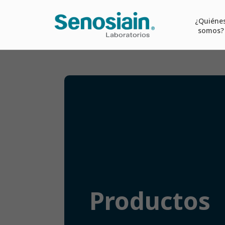
¿Quiéne
somos?
Productos