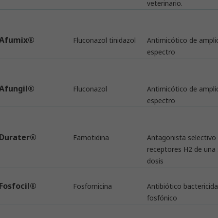
veterinario.
Afumix®
Fluconazol tinidazol
Antimicótico de ampli
espectro
Afungil®
Fluconazol
Antimicótico de ampli
espectro
Durater®
Famotidina
Antagonista selectivo 
receptores H2 de una 
dosis
Fosfocil®
Fosfomicina
Antibiótico bactericida
fosfónico