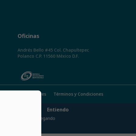
Oficinas
Andrés Bello #45 Col. Chapultepec
Polanco C.P. 11560 México D.F.
Política de Cookies
Términos y Condiciones
Entiendo
ción. Si continúas navegando