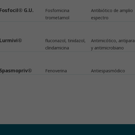
Fosfocil® G.U.
Fosfomicina
Antibiótico de amplio
trometamol
espectro
Lurmivi®
fluconazol, tinidazol,
Antimicótico, antipara
clindamicina
y antimicrobiano
Spasmopriv®
Fenoverina
Antiespasmódico