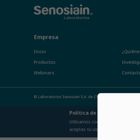
Empresa
Inicio
¿Quiéne
Productos
Investig
Webinars
Contact
© Laboratorios Senosiain S.A. de C.V., 2021.
Política de Cookies
Utilizamos cookies propias y de te
aceptas su uso.