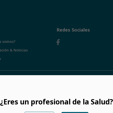
Redes Sociales
s somos?
ación & Noticias
o
Política de Privacidad
rceros para mejorar la experiencia del usuario a través de su navega
¿Eres un profesional de la Salud?