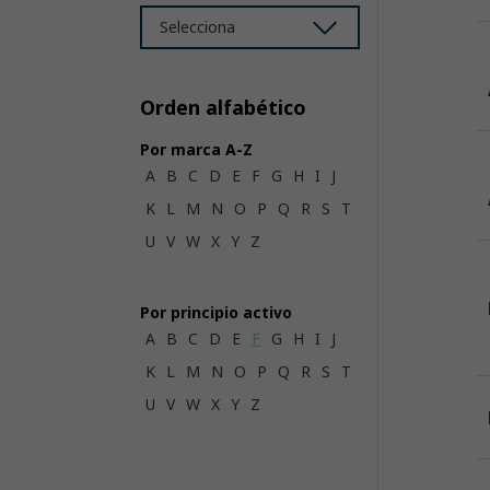
Selecciona
Orden alfabético
Por marca A-Z
A
B
C
D
E
F
G
H
I
J
K
L
M
N
O
P
Q
R
S
T
U
V
W
X
Y
Z
Por principio activo
A
B
C
D
E
F
G
H
I
J
K
L
M
N
O
P
Q
R
S
T
U
V
W
X
Y
Z