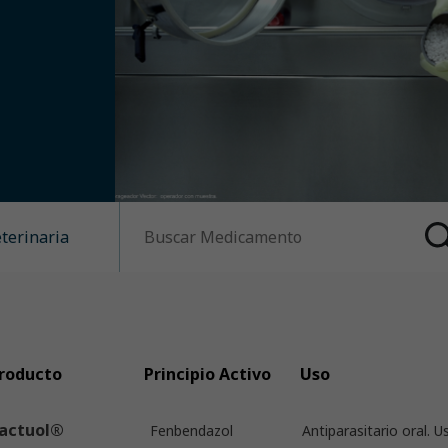
eterinaria
roducto
Principio Activo
Uso
actuol®
Fenbendazol
Antiparasitario oral. U