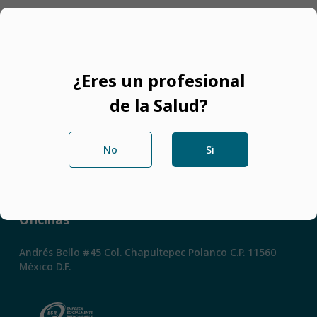
Filtros
¿Eres un profesional
de la Salud?
No
Si
Redes Sociales
Oficinas
Andrés Bello #45 Col. Chapultepec Polanco C.P. 11560
México D.F.