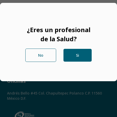
Filtros
¿Eres un profesional
de la Salud?
No
Si
Redes Sociales
Oficinas
Andrés Bello #45 Col. Chapultepec Polanco C.P. 11560
México D.F.