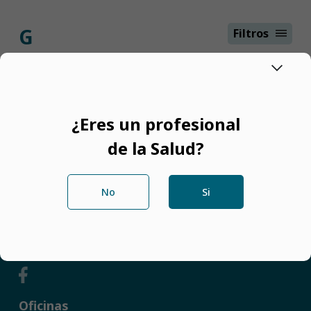
G
Filtros
Gantena®
Principio Activo
Rosuvastatina
¿Eres un profesional
Uso
Tabletas
de la Salud?
Presentaciones
Hipocolesterolemiante
Ver mas
No
Si
Redes Sociales
Oficinas